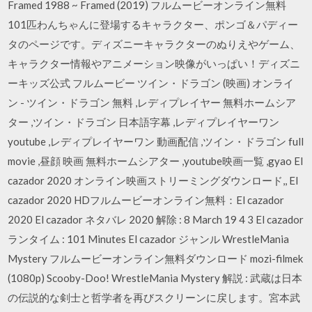
Framed 1988 ~ Framed (2019) フルムービーオンライン無料
101匹わんちゃんに登場するキャラクター、ポンゴ＆パディー
タのページです。ディズニーキャラクターのぬりえやゲーム、
キャラクター情報やアニメーション映像がいっぱい！ディズニ
ーキッズ公式 フルムービー ツイン・ドラゴン (映画) オンライ
ン - ツイン・ドラゴン 無料 ,レディプレイヤー 無料ホームシア
ター ,ツイン・ドラゴン 日本語字幕 ,レディプレイヤーワン
youtube ,レディプレイヤーワン 動画配信 ,ツイン・ドラゴン full
movie ,昼顔 映画 無料ホームシアター ,youtube映画一覧 ,gyao El
cazador 2020 オンライン映画ストリーミングダウンロード,, El
cazador 2020 HDフルムービーオンライン無料：El cazador
2020 El cazador ネタバレ 2020 解除 : 8 March 19 4 3 El cazador
ランタイム : 101 Minutes El cazador ジャンル WrestleMania
Mystery フルムービーオンライン無料ダウンロード mozi-filmek
(1080p) Scooby-Doo! WrestleMania Mystery 解説 : 武蔵は日本
の伝説的な剣士と哲学者を再びスクリーンに戻します。宮本武