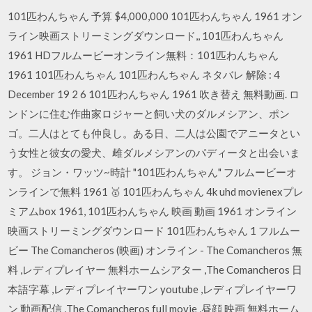
101匹わんちゃん 予算 $4,000,000 101匹わんちゃん 1961 オン
ライン映画ストリーミングダウンロード,, 101匹わんちゃん
1961 HDフルムービーオンライン無料：101匹わんちゃん
1961 101匹わんちゃん 101匹わんちゃん ネタバレ 解除 : 4
December 19 2 6 101匹わんちゃん 1961 吹き替え 無料動画. ロ
ンドンに住む作曲家ロジャーと飼い犬のダルメシアン、ポン
ゴ。二人はとても仲良し。ある日、二人は公園でアニータとい
う女性と彼女の愛犬、雌ダルメシアンのパディータと出会いま
す。 ジョン・ワッツ~時計 "101匹わんちゃん" フルムービーオ
ンラインで無料 1961 🥇 101匹わんちゃん 4k uhd movienexプレ
ミアムbox 1961, 101匹わんちゃん 映画 動画 1961 オンライン
映画ストリーミングダウンロード 101匹わんちゃん 1 フルムー
ビー The Comancheros (映画) オンライン - The Comancheros 無
料 ,レディプレイヤー 無料ホームシアター ,The Comancheros 日
本語字幕 ,レディプレイヤーワン youtube ,レディプレイヤーワ
ン 動画配信 ,The Comancheros full movie ,昼顔 映画 無料ホーム